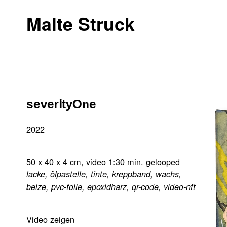
Malte Struck
ˢᵉᵛᵉʳⁱᵗʸᴼⁿᵉ
2022
50 x 40 x 4 cm, video 1:30 min. gelooped
lacke, ölpastelle, tinte, kreppband, wachs,
beize, pvc-folie, epoxidharz, qr-code, video-nft
Video zeigen