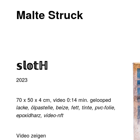
Malte Struck
𝕤𝕝𝕠𝕥ℍ
2023
70 x 50 x 4 cm, video 0:14 min. gelooped
lacke, ölpastelle, beize, fett, tinte, pvc-folie,
epoxidharz, video-nft
Video zeigen